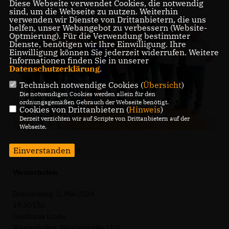
Diese Webseite verwendet Cookies, die notwendig
sind, um die Webseite zu nutzen. Weiterhin
verwenden wir Dienste von Drittanbietern, die uns
helfen, unser Webangebot zu verbessern (Website-
Optmierung). Für die Verwendung bestimmter
Dienste, benötigen wir Ihre Einwilligung. Ihre
Einwilligung können Sie jederzeit widerrufen. Weitere
Informationen finden Sie in unserer
Datenschutzerklärung
.
Technisch notwendige Cookies (
Übersicht
)
Die notwendigen Cookies werden allein für den
ordnungsgemäßen Gebrauch der Webseite benötigt.
Cookies von Drittanbietern (
Hinweis
)
Derzeit verzichten wir auf Scripte von Drittanbietern auf der
Webseite.
Einverstanden
Kommen Sie vorbei!
Westerhofen
Donnerstag, 2. Mai 2024
19.30 Uhr
Gasthaus Linde
Westerhofen, Weidestraße 11/1