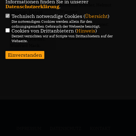
Informationen finden Sie in unserer
Reinhold Schüler, Helmut
Bückner, Rose
Datenschutzerklärung
.
Wimmer
Schmidt, Harald
Technisch notwendige Cookies (
Übersicht
)
Steidle, Robert
Die notwendigen Cookies werden allein für den
Sie erreichen uns unter:
Allocca, Josef Ebert,
ordnungsgemäßen Gebrauch der Webseite benötigt.
Cookies von Drittanbietern (
Hinweis
)
ortsverband@cdu-
Patrick Müller,
Derzeit verzichten wir auf Scripte von Drittanbietern auf der
westhausen.de
Reinhold Schüler,
Webseite.
Winfried Mack.
Einverstanden
IMPRESSUM
DATENSCHUTZ
KONTAKT