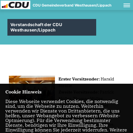
CDU Gemeindeverband Westhausen/Lippach
Vorstandschaft der CDU
Westhausen/Lippach
Erster Vorsitzender:
Harald
Steidle
Cookie Hinweis
Zweite Vorsitzende:
Patrick
Müller, Thomas Müller
Diese Webseite verwendet Cookies, die notwendig
Kassierer:
Patrick Müller
sind, um die Webseite zu nutzen. Weiterhin
v. l.: Benedikt Erhard,
verwenden wir Dienste von Drittanbietern, die uns
Schriftführer:
Benedikt Erhard
Helmut Wimmer,
helfen, unser Webangebot zu verbessern (Website-
Beisitzer:
Robert Allocca,
Thomas Müller,
Optmierung). Für die Verwendung bestimmter
Dienste, benötigen wir Ihre Einwilligung. Ihre
Michael Bölstler, Josef Ebert,
Winfried Krieger,
Einwilligung können Sie jederzeit widerrufen. Weitere
Thomas Graser, Frank Hauber,
Frank Hauber, Tim